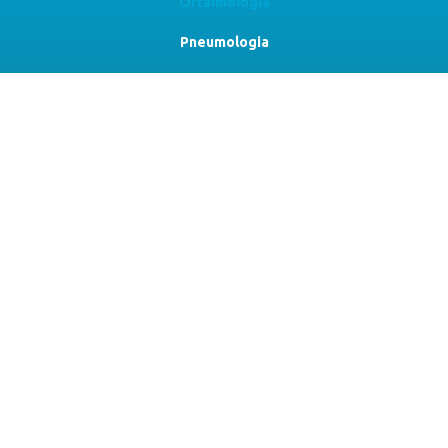
Oftalmologia
Pneumologia
Otorrinolaringologia
Gastroenterologia
Redução de Risco
Plasma Rico em Plaquetas
Diagnóstico
Contacte-nos
Av. Prof. Dr. Augusto Abreu Lopes n.º 53B
2675-301 Odivelas, Portugal
N 38.79497 W 9.18310