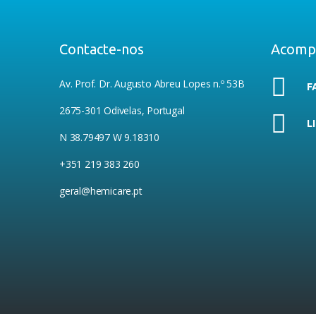
Contacte-nos
Acomp
Av. Prof. Dr. Augusto Abreu Lopes n.º 53B
F
2675-301 Odivelas, Portugal
L
N 38.79497 W 9.18310
+351 219 383 260
geral@hemicare.pt