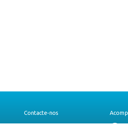
Contacte-nos
Acomp
Av. Prof. Dr. Augusto Abreu Lopes n.º 53B