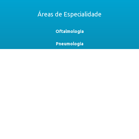
Áreas de Especialidade
Oftalmologia
Pneumologia
Otorrinolaringologia
Gastroenterologia
Redução de Risco
Plasma Rico em Plaquetas
Diagnóstico
Contacte-nos