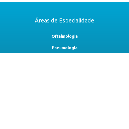
Áreas de Especialidade
Oftalmologia
Pneumologia
Otorrinolaringologia
Gastroenterologia
Redução de Risco
Plasma Rico em Plaquetas
Diagnóstico
Contacte-nos