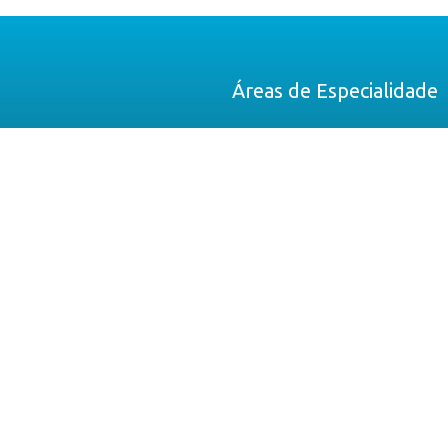
Áreas de Especialidade
Oftalmologia
Pneumologia
Otorrinolaringologia
Gastroenterologia
Redução de Risco
Plasma Rico em Plaquetas
Diagnóstico