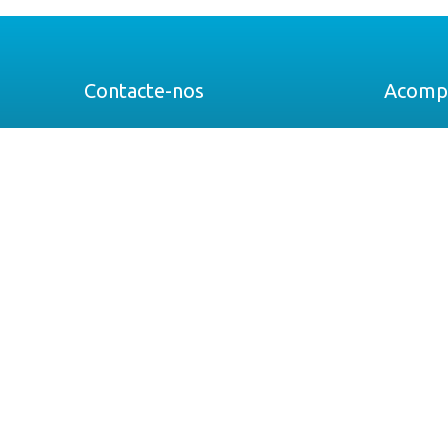
Contacte-nos
Acomp
Av. Prof. Dr. Augusto Abreu Lopes n.º 53B
F
2675-301 Odivelas, Portugal
L
N 38.79497 W 9.18310
+351 219 383 260
geral@hemicare.pt