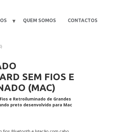
TOS
QUEM SOMOS
CONTACTOS
C)
ADO
ARD SEM FIOS E
NADO (MAC)
Fios e Retroiluminado de Grandes
undo preto d
esenvolvido para Mac
m fios Bluetooth e ligação com cabo