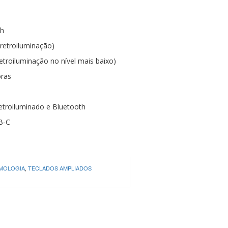
Ah
retroiluminação)
troiluminação no nível mais baixo)
oras
etroiluminado e Bluetooth
B‑C
MOLOGIA
,
TECLADOS AMPLIADOS