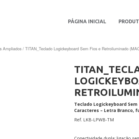
PÁGINA INICIAL
PRODU
s Ampliados
/ TITAN_Teclado Logickeyboard Sem Fios e Retroiluminado (MA
TITAN_TECL
LOGICKEYBO
RETROILUMI
Teclado Logickeyboard Sem 
Caracteres – Letra Branco, f
Ref. LKB-LPWB-TM
Conectividade dupla: ligação se