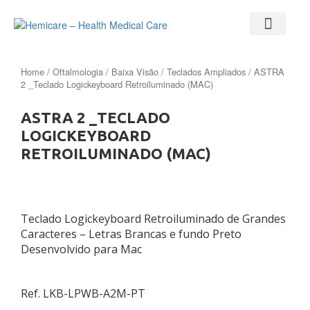
Home
/
Oftalmologia
/
Baixa Visão
/
Teclados Ampliados
/ ASTRA
2 _Teclado Logickeyboard Retroiluminado (MAC)
ASTRA 2 _TECLADO
LOGICKEYBOARD
RETROILUMINADO (MAC)
Teclado Logickeyboard Retroiluminado de Grandes
Caracteres – Letras Brancas e fundo Preto
Desenvolvido para Mac
Ref. LKB-LPWB-A2M-PT