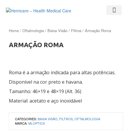
Home
/
Oftalmologia
/
Baixa Visão
/
Filtros
/ Armação Roma
ARMAÇÃO ROMA
Roma é a armação indicada para altas potências.
Disponível na cor preto e havana.
Tamanho: 46×19 e 48×19 (Alt. 36)
Material: acetato e aço inoxidável
CATEGORIES:
BAIXA VISÃO
,
FILTROS
,
OFTALMOLOGIA
MARCA:
MLOPTICS