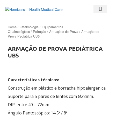
Home
/
Oftalmologia
/
Equipamentos
Oftalmológicos
/
Refração
/
Armações de Prova
/ Armação de
Prova Pediátrica UB5
ARMAÇÃO DE PROVA PEDIÁTRICA
UB5
Características técnicas:
Construção em plástico e borracha hipoalergénica
Suporte para 5 pares de lentes com Ø28mm.
DIP: entre 40 – 72mm
Ângulo Pantoscópico: 14,5º / 8º