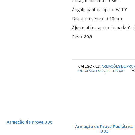
Rotação da lente: 0-360°
Ângulo pantoscópico: +/-10°
Distancia vértex: 0-10mm
Ajuste altura apoio do nariz: 0
Peso: 80G
CATEGORIES:
ARMAÇÕES DE PRO
OFTALMOLOGIA
,
REFRAÇÃO
M
Armação de Prova UB6
Armação de Prova Pediátrica
UB5