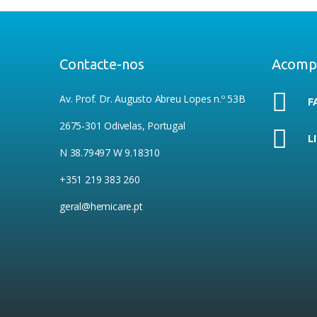
Contacte-nos
Acomp
Av. Prof. Dr. Augusto Abreu Lopes n.º 53B
F
2675-301 Odivelas, Portugal
L
N 38.79497 W 9.18310
+351 219 383 260
geral@hemicare.pt