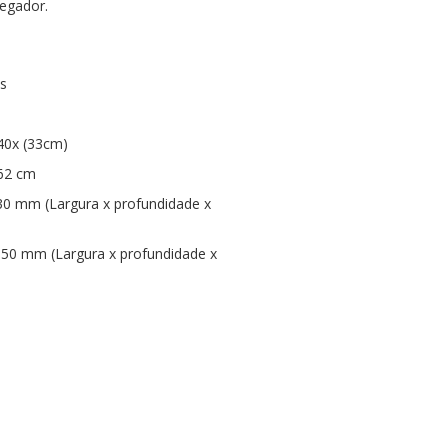
regador.
as
40x (33cm)
62 cm
0 mm (Largura x profundidade x
0 mm (Largura x profundidade x