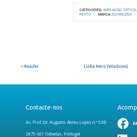
CATEGORIES:
AMPLIAÇÃO ÓPTICA
PERTO
MARCA:
SCHWEIZER
i-Reader
Linha Nero (Windows)
Contacte-nos
Acomp
Av. Prof. Dr. Augusto Abreu Lopes n.º 53B
F
2675-301 Odivelas, Portugal