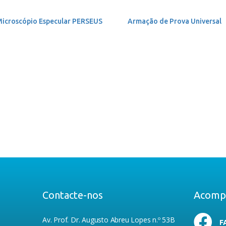
icroscópio Especular PERSEUS
Armação de Prova Universal
Contacte-nos
Acomp
Av. Prof. Dr. Augusto Abreu Lopes n.º 53B
F