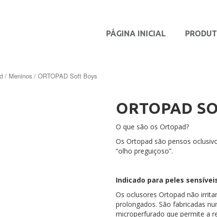
PÁGINA INICIAL
PRODU
d
/
Meninos
/ ORTOPAD Soft Boys
ORTOPAD SO
O que são os Ortopad?
Os Ortopad são pensos oclusivo
“olho preguiçoso”.
Indicado para peles sensívei
Os oclusores Ortopad não irri
prolongados. São fabricadas nu
microperfurado que permite a re