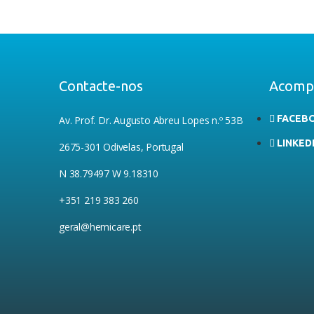
Contacte-nos
Acomp
FACEB
Av. Prof. Dr. Augusto Abreu Lopes n.º 53B
LINKED
2675-301 Odivelas, Portugal
N 38.79497 W 9.18310
+351 219 383 260
geral@hemicare.pt