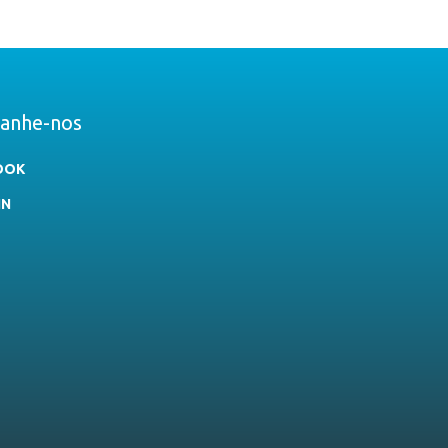
anhe-nos
OOK
IN