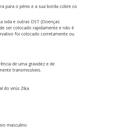
ra para o pénis e a sua borda cobre os
 a sida e outras DST (Doenças
ode ser colocado rapidamente e não é
ervativo foi colocado corretamente ou
rência de uma gravidez e de
mente transmissíveis.
l do virús Zika
tivo masculino