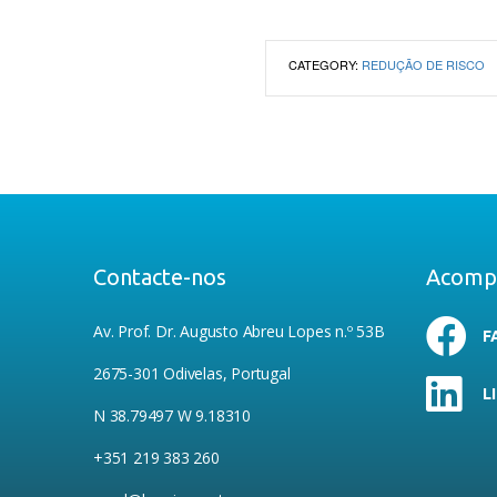
CATEGORY:
REDUÇÃO DE RISCO
Contacte-nos
Acomp
Av. Prof. Dr. Augusto Abreu Lopes n.º 53B
F
2675-301 Odivelas, Portugal
L
N 38.79497 W 9.18310
+351 219 383 260