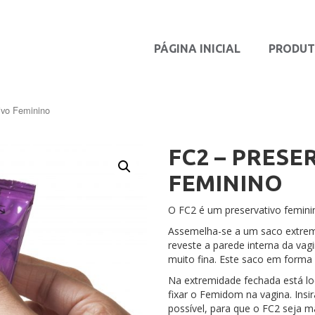
PÁGINA INICIAL
PRODU
ivo Feminino
FC2 – PRESE
FEMININO
O FC2 é um preservativo femini
Assemelha-se a um saco extrem
reveste a parede interna da v
muito fina. Este saco em forma
Na extremidade fechada está loc
fixar o Femidom na vagina. Insir
possível, para que o FC2 seja m