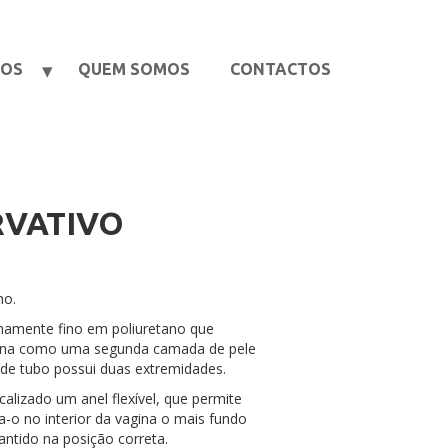
TOS
QUEM SOMOS
CONTACTOS
RVATIVO
no.
amente fino em poliuretano que
agina como uma segunda camada de pele
 de tubo possui duas extremidades.
alizado um anel flexível, que permite
a-o no interior da vagina o mais fundo
antido na posição correta.